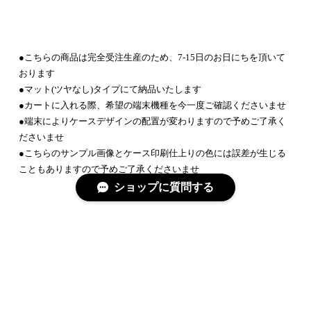
●こちらの商品は完全受注生産のため、7-15日のお日にちを頂いて
おります
●マット(ツヤなし)タイプにて納品いたします
●カートに入れる際、希望の端末機種を今一度ご確認くださいませ
●端末によりケースデザインの配置が変わりますので予めご了承く
ださいませ
●こちらのサンプル画像とケース印刷仕上りの色には誤差が生じる
こともありますので予めご了承くださいませ
ショップに質問する
/こちらの商品にはストラップ等付属しておりません(画像は着用イ
メージです)
Add to cart