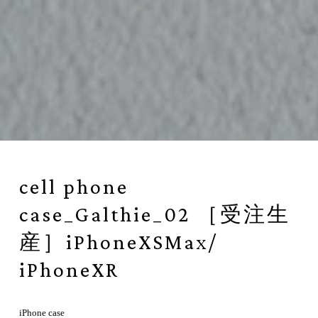
cell phone
case_Galthie_02 ［受注生
産］iPhoneXSMax/
iPhoneXR
iPhone case