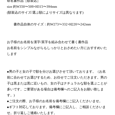
命名書作品［額装込］
size 約W350〜509×H315〜394mm
(額装込のサイズ/選ぶ額によりサイズは異なります)
書作品自体のサイズ：約W273〜332×H220〜242mm
お子様のお名前を漢字/英字を組み合わせて書く書作品
お名前をシンプルながらもしっかりとおさめたい方におすすめいた
します
●男の子と女の子で額を分けお選びさせて頂いております。（お名
前に合わせてお選びするため、お任せでご注文いただきます。男の
子は黒または黒に近いもの、女の子はナチュラルな額を選ぶことが
多いです。ご要望がある場合は備考欄へのご記入をお願い致しま
す。)
●ご注文の際、お子様のお名前を備考欄にご記入くださいませ。
●ギフト対応しております。備考欄にご記入し、ご相談くださいま
せ。折り返しご連絡いたします。