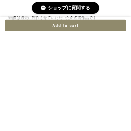
ショップに質問する
/画像は過去に制作させていただいた命名書作品です
Add to cart
●こちらの品は名前は漢字/英字、墨でお書きします。
●レイアウトはお任せ頂いておりますので予めご了承くださいま
せ。
●こちらの品は7-15日内に出荷致します。納品期日にご指定がある
お客様は備考欄にご記入をお願い致します。
（納期に添えない場合はご連絡をさせていただきますのであらかじ
めご了承くださいませ）